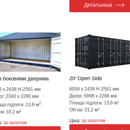
Детальніше
20′ Open Side
 з боковими дверима
6058 х 2438 Н-2591 мм
8 х 2438 Н-2591 мм
Двері: 5898 х 2288 мм
рі: 2340 х 2280 мм
Площа підлоги: 13.6 м²
2
ща підлоги: 13.9 м
Об’єм: 31.2 м³
м: 33.2 м³
Ціна:
за запитом
:
за запитом