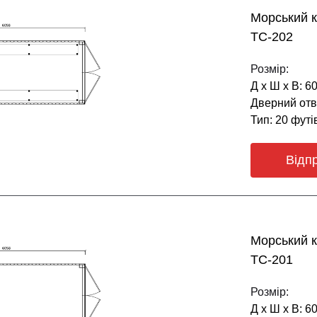
Морський к
ТС-202
Розмір:
Д х Ш х В: 6
Дверний отві
Тип: 20 футі
Відп
Морський 
ТС-201
Розмір:
Д х Ш х В: 6