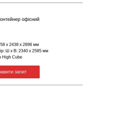
онтейнер офісний
058 х 2438 х 2896 мм
р: Ш х В: 2340 х 2585 мм
в High Cube
равити запит