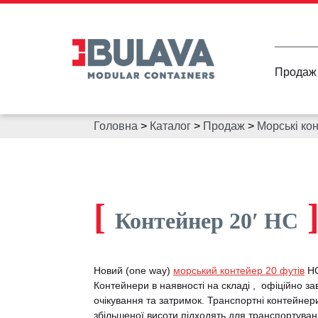
Продаж
Головна
>
Каталог
>
Продаж
>
Морські ко
[
Контейнер 20′ HC
Новий (one way)
морський контейер 20 футів
HC
Контейнери в наявності на складі , офіційно зав
очікування та затримок. Транспортні контейнер
збільшеної висоти підходять для транспортуванн