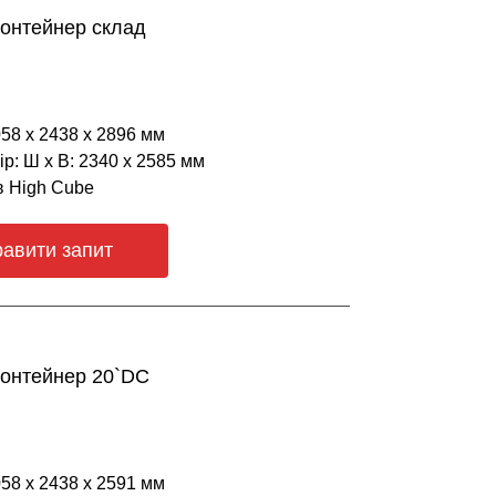
онтейнер склад
058 х 2438 х 2896 мм
р: Ш х В: 2340 х 2585 мм
в High Cube
равити запит
контейнер 20`DC
058 х 2438 х 2591 мм