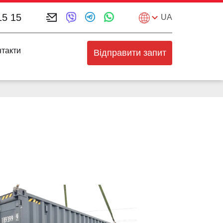
15 15
UA
нтакти
Відправити запит