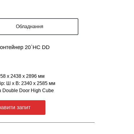
Обладнання
контейнер 20`HC DD
058 х 2438 х 2896 мм
р: Ш х В: 2340 х 2585 мм
в Double Door High Cube
равити запит