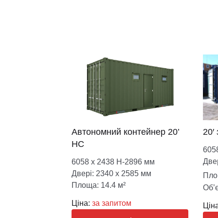
Автономний контейнер 20’
20′
НС
605
Две
6058 х 2438 Н-2896 мм
Двері: 2340 х 2585 мм
Пло
Площа: 14.4 м²
Об’є
Ціна:
за запитом
Ціна