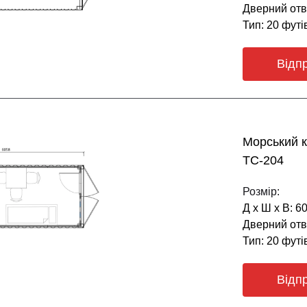
Дверний отві
Тип: 20 футі
Відп
Морський 
ТС-204
Розмір:
Д х Ш х В: 6
Дверний отві
Тип: 20 футі
Відп