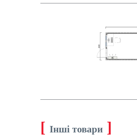
[
]
Інші товари