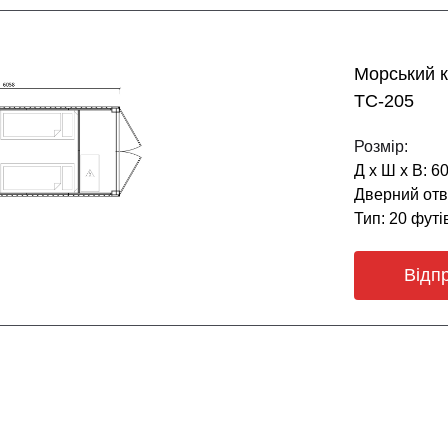
Морський к
ТС-205
Розмір:
Д х Ш х В: 6
Дверний отві
Тип: 20 футі
Відп