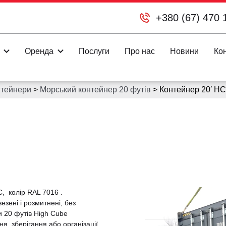
+380 (67) 470 
Оренда
Послуги
Про нас
Новини
Ко
нтейнери
>
Морський контейнер 20 футів
>
Контейнер 20′ HC
]
, колір RAL 7016 .
езені і розмитнені, без
и 20 футів High Cube
я, зберігання або організації