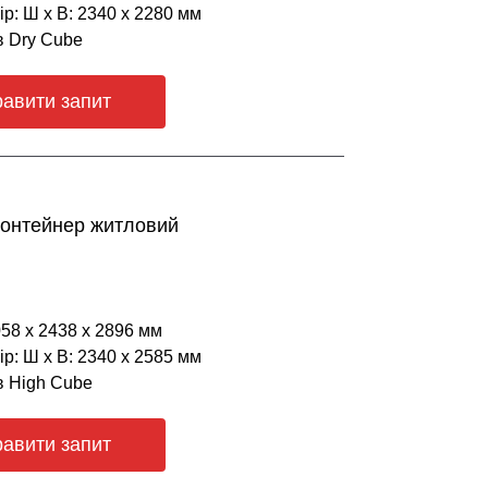
р: Ш х В: 2340 х 2280 мм
в Dry Cube
равити запит
контейнер житловий
058 х 2438 х 2896 мм
р: Ш х В: 2340 х 2585 мм
в High Cube
равити запит