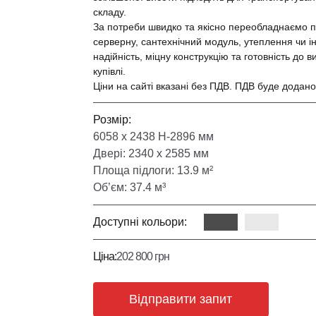
складу.
За потреби швидко та якісно переобладнаємо пі
серверну, сантехнічний модуль, утеплення чи і
надійність, міцну конструкцію та готовність до 
купівлі.
Ціни на сайті вказані без ПДВ. ПДВ буде додано
Розмір:
6058 х 2438 Н-2896 мм
Двері: 2340 х 2585 мм
Площа підлоги: 13.9 м²
Об’єм: 37.4 м³
Доступні кольори:
Ціна:
202 800 грн
Відправити запит