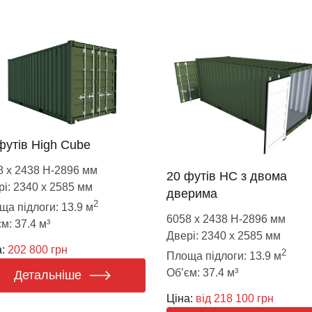
футів High Cube
8 х 2438 Н-2896 мм
20 футів HC з двома
рі: 2340 х 2585 мм
дверима
2
ща підлоги: 13.9 м
6058 х 2438 Н-2896 мм
м: 37.4 м³
Двері: 2340 х 2585 мм
:
202 800 грн
2
Площа підлоги: 13.9 м
Об’єм: 37.4 м³
Детальніше
Ціна:
від 218 100 грн