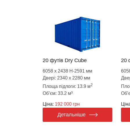
20 футів Dry Cube
20 
6058 х 2438 Н-2591 мм
605
Двері: 2340 х 2280 мм
Две
2
Площа підлоги: 13.9 м
Пло
Об’єм: 33.2 м³
Об’є
Ціна:
192 000 грн
Ціна
Детальніше