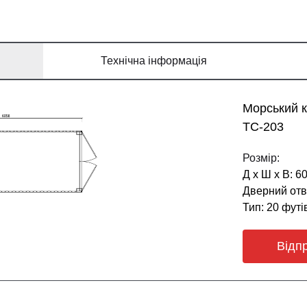
Технічна інформація
Морський 
ТС-203
Розмір:
Д х Ш х В: 6
Дверний отві
Тип: 20 футі
Відп