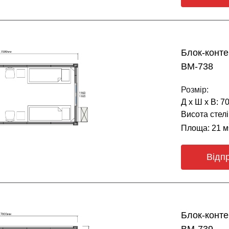
Блок-конт
BM-738
Розмір:
Д х Ш х В: 7
Висота стелі
Площа: 21 м
Відп
Блок-конт
BM-739