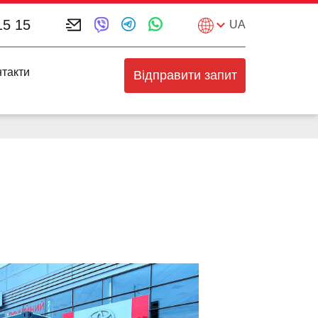
15 15
UA
нтакти
Відправити запит