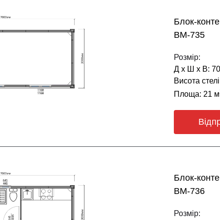
Блок-конт
BM-735
Розмір:
Д х Ш х В: 7
Висота стелі
Площа: 21 м
Відп
Блок-конт
BM-736
Розмір: