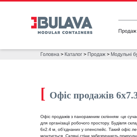
Продаж
Головна
>
Каталог
>
Продаж
>
Модульні бу
[
Офіс продажів 6х7.
Офіс продажів з панорамним склінням -це суча
для організації робочого простору. Будівля скла
6х2.4 м, об’єднаних у опенспейс. Такий офіс л
монтується. Скляні стіни забезпечують природне