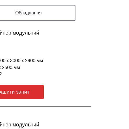
Обладнання
ейнер модульний
000 х 3000 х 2900 мм
: 2500 мм
2
равити запит
ейнер модульний