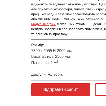
відкритість та водночас акустичну ізоляцію. Це
але приватної атмосфери, знижує рівень стресу
праці. Усередині зазвичай облаштовують робочі
або мітингів, іноді — міні-кухню чи лаунж-зону.
Модульні офіси
зі скляними стінами — ідеальни
центрів, коворкінгів або корпоративних офісів, як
та ергономіку простору.
Розмір:
7300 х 6055 Н-2900 мм
Висота стелі: 2500 мм
2
Площа: 44.2 м
Доступні кольори:
Відправити запит