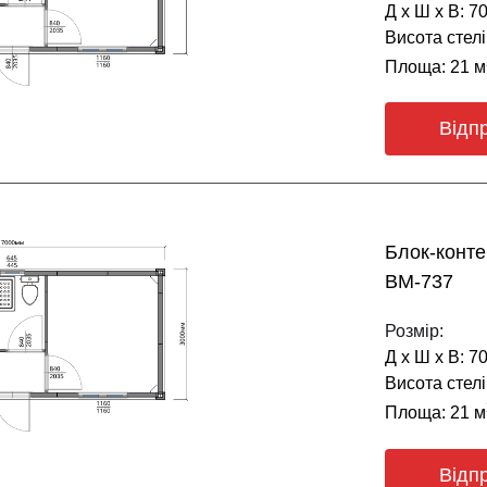
Д х Ш х В: 7
Висота стелі
Площа: 21 м
Відп
Блок-конт
BM-737
Розмір:
Д х Ш х В: 7
Висота стелі
Площа: 21 м
Відп