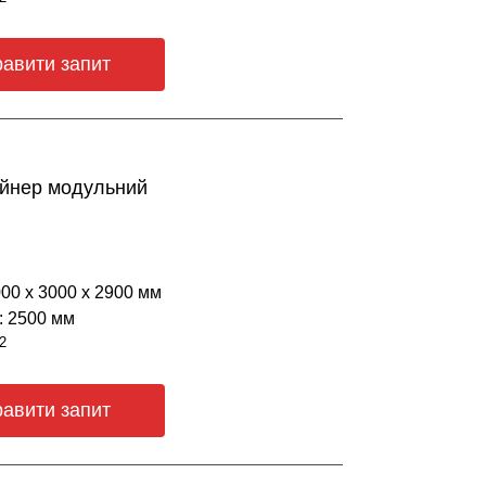
равити запит
ейнер модульний
000 х 3000 х 2900 мм
: 2500 мм
2
равити запит