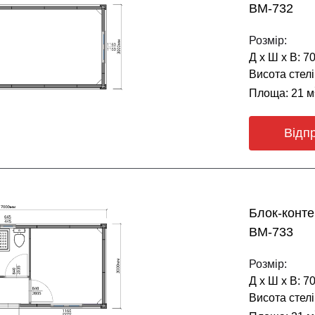
BM-732
Розмір:
Д х Ш х В: 7
Висота стелі
Площа: 21 м
Відп
Блок-конт
BM-733
Розмір:
Д х Ш х В: 7
Висота стелі