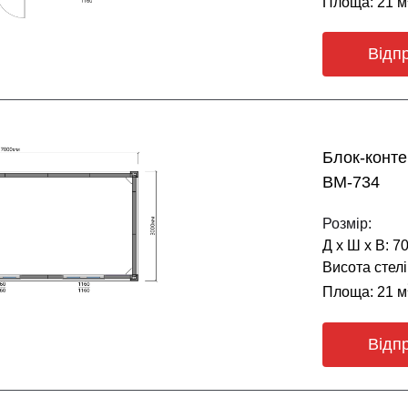
Площа: 21 м
Відп
Блок-конт
BM-734
Розмір:
Д х Ш х В: 7
Висота стелі
Площа: 21 м
Відп