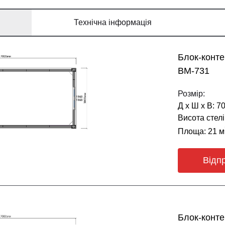
Технічна інформація
Блок-конт
BM-731
Розмір:
Д х Ш х В: 7
Висота стелі
Площа: 21 м
Відп
Блок-конт