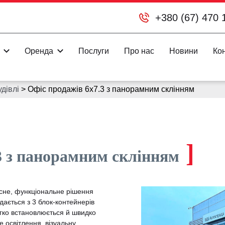
+380 (67) 470 
Оренда
Послуги
Про нас
Новини
Ко
дівлі
>
Офіс продажів 6х7.3 з панорамним склінням
]
3 з панорамним склінням
сне, функціональне рішення
дається з 3 блок-контейнерів
егко встановлюється й швидко
 освітлення, візуальну