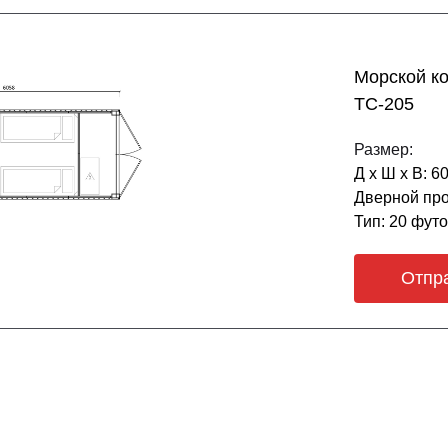
Морской к
ТС-205
Размер:
Д х Ш х В: 6
Дверной про
Тип: 20 фут
Отпр