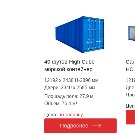
40 футов High Cube
Сан
морской контейнер
HC
12192 х 2438 Н-2896 мм
121
Двери: 2340 х 2585 мм
Две
Пло
2
Площадь пола: 27.9 м
Объем: 76.4 м³
Цен
Цена:
по запросу
Подробнее