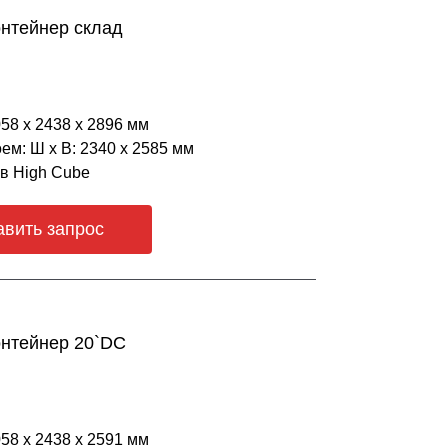
нтейнер склад
058 х 2438 х 2896 мм
ем: Ш х В: 2340 х 2585 мм
ов High Cube
авить запрос
онтейнер 20`DC
058 х 2438 х 2591 мм