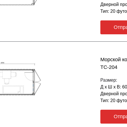
Дверной про
Тип: 20 фут
Отпр
Морской к
ТС-204
Размер:
Д х Ш х В: 6
Дверной про
Тип: 20 фут
Отпр