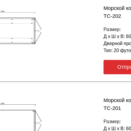
Морской ко
ТС-202
Размер:
Д х Ш х В: 6
Дверной про
Тип: 20 фут
Отпр
Морской к
ТС-201
Размер:
Д х Ш х В: 6