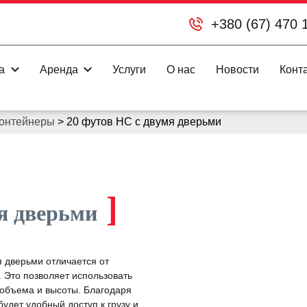
+380 (67) 470 
а
Аренда
Услуги
О нас
Новости
Конт
контейнеры
>
20 футов HС с двумя дверьми
]
я дверьми
 дверьми отличается от
 Это позволяет использовать
 объема и высоты. Благодаря
будет удобный доступ к грузу и