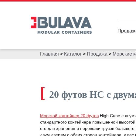
Продаж
Главная
>
Каталог
>
Продажа
>
Морские 
[
20 футов HС с двум
Морской контейнер 20 футов
High Cube с двумя
стандартного контейнера повышенной высотой.
его для хранения и перевозки грузов большего
двум дверям с обеих сторон контейнера, у вас 