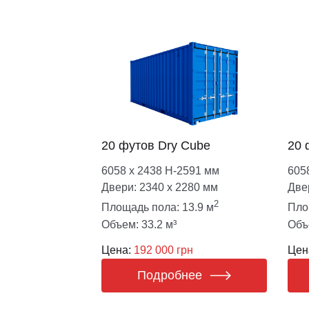
20 футов Dry Cube
20 
6058 х 2438 Н-2591 мм
605
Двери: 2340 х 2280 мм
Две
2
Площадь пола: 13.9 м
Пло
Объем: 33.2 м³
Объ
Цена:
192 000 грн
Цен
Подробнее