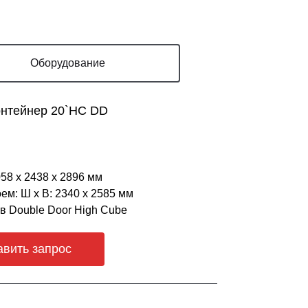
Оборудование
онтейнер 20`HC DD
058 х 2438 х 2896 мм
ем: Ш х В: 2340 х 2585 мм
ов Double Door High Cube
авить запрос