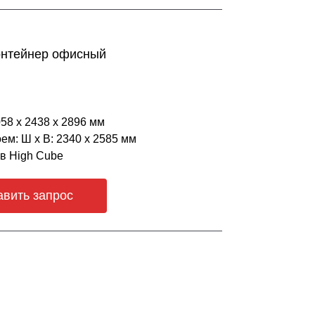
онтейнер офисный
058 х 2438 х 2896 мм
ем: Ш х В: 2340 х 2585 мм
ов High Cube
авить запрос