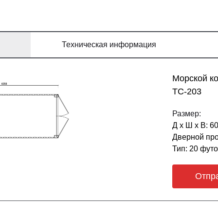
Техническая информация
Морской к
ТС-203
Размер:
Д х Ш х В: 6
Дверной про
Тип: 20 фут
Отпр