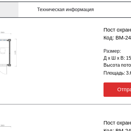
Техническая информация
Пост охра
Код: BM-2
Размер:
Д х Ш х В: 1
Высота пото
Площадь: 3.
Отпр
Пост охра
Код: BM-2