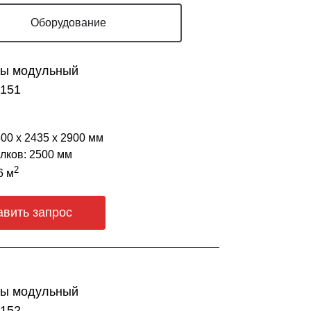
Оборудование
ны модульный
4151
500 х 2435 х 2900 мм
лков: 2500 мм
2
6 м
авить запрос
ны модульный
4152