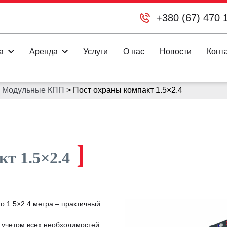
+380 (67) 470 
а
Аренда
Услуги
О нас
Новости
Конт
>
Модульные КПП
>
Пост охраны компакт 1.5×2.4
]
т 1.5×2.4
о 1.5×2.4 метра – практичный
с учетом всех необходимостей