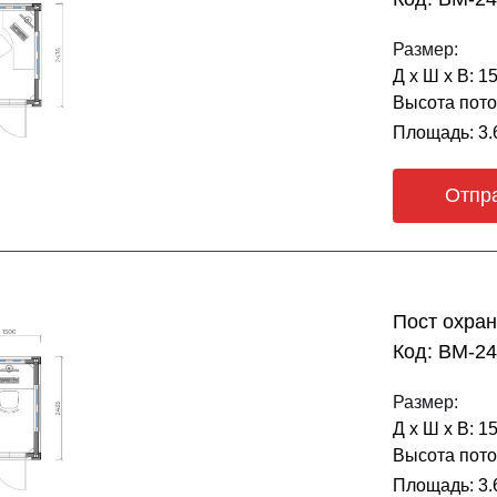
Размер:
Д х Ш х В: 1
Высота пото
Площадь: 3.
Отпр
Пост охра
Код: BM-2
Размер:
Д х Ш х В: 1
Высота пото
Площадь: 3.